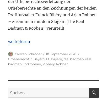
der Urheberrechtsverletzung der
Urheberrechte an den Zeichnungen der beiden
Profifußballer Franck Ribéry und Arjen Robben
– zusammen mit dem Slogan „The Real
Badman & Robben“ verurteilt.
„LG München I: FC Bayern München verliert den S
weiterlesen
Autor
Veröffentlicht
Kategorien
Carsten Schröder
18. September 2020
am
Schlagwörter
Urheberrecht
Bayern
,
FC Bayern
,
real badman
,
real
badman und robben
,
Ribbery
,
Robben
SU
Suchen
nach: