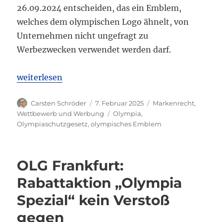
26.09.2024 entscheiden, das ein Emblem,
welches dem olympischen Logo ähnelt, von
Unternehmen nicht ungefragt zu
Werbezwecken verwendet werden darf.
„OLG München: Olympisches Emblem darf nicht für
weiterlesen
Autor
Veröffentlicht
Kategorien
Carsten Schröder
7. Februar 2025
Markenrecht
,
am
Schlagwörter
Wettbewerb und Werbung
Olympia
,
Olympiaschutzgesetz
,
olympisches Emblem
OLG Frankfurt:
Rabattaktion „Olympia
Spezial“ kein Verstoß
gegen