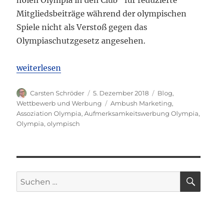
Mitgliedsbeiträge während der olympischen
Spiele nicht als Verstoß gegen das
Olympiaschutzgesetz angesehen.
„OLG Frankfurt: Rabattaktion „Olympia Spezial“ k
weiterlesen
Autor
Veröffentlicht
Kategorien
Carsten Schröder
5. Dezember 2018
Blog
,
am
Schlagwörter
Wettbewerb und Werbung
Ambush Marketing
,
Assoziation Olympia
,
Aufmerksamkeitswerbung Olympia
,
Olympia
,
olympisch
SU
Suchen
nach: