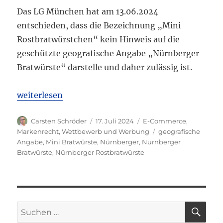
Das LG München hat am 13.06.2024
entschieden, dass die Bezeichnung „Mini
Rostbratwürstchen“ kein Hinweis auf die
geschützte geografische Angabe „Nürnberger
Bratwürste“ darstelle und daher zulässig ist.
„LG München: Bezeichnung „Mini Rostbratwürstche
weiterlesen
Autor
Veröffentlicht
Kategorien
Carsten Schröder
17. Juli 2024
E-Commerce
,
am
Schlagwörter
Markenrecht
,
Wettbewerb und Werbung
geografische
Angabe
,
Mini Bratwürste
,
Nürnberger
,
Nürnberger
Bratwürste
,
Nürnberger Rostbratwürste
SU
Suchen
nach: