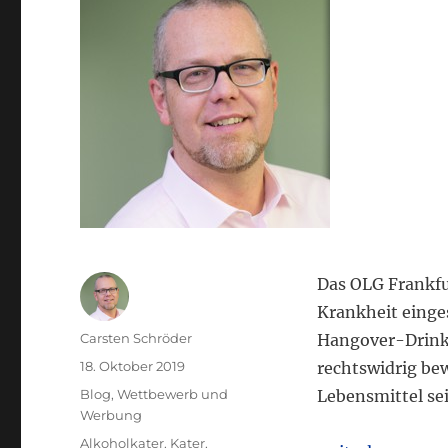
Das OLG Frankfur
Krankheit einge
Autor
Carsten Schröder
Hangover-Drink“
Veröffentlicht
18. Oktober 2019
rechtswidrig be
am
Kategorien
Blog
,
Wettbewerb und
Lebensmittel se
Werbung
Schlagwörter
Alkoholkater
,
Kater
,