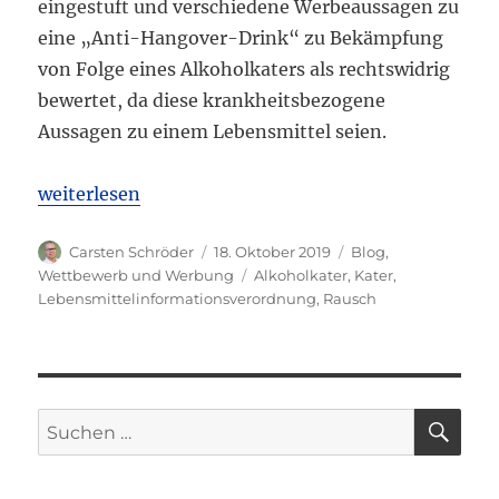
eingestuft und verschiedene Werbeaussagen zu
eine „Anti-Hangover-Drink“ zu Bekämpfung
von Folge eines Alkoholkaters als rechtswidrig
bewertet, da diese krankheitsbezogene
Aussagen zu einem Lebensmittel seien.
„OLG Frankfurt: Unzulässige Werbung bei Alkoholkat
weiterlesen
Autor
Veröffentlicht
Kategorien
Carsten Schröder
18. Oktober 2019
Blog
,
am
Schlagwörter
Wettbewerb und Werbung
Alkoholkater
,
Kater
,
Lebensmittelinformationsverordnung
,
Rausch
SU
Suchen
nach: