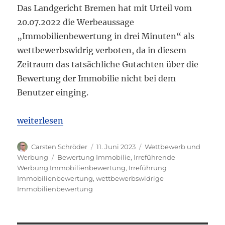
Das Landgericht Bremen hat mit Urteil vom
20.07.2022 die Werbeaussage
„Immobilienbewertung in drei Minuten“ als
wettbewerbswidrig verboten, da in diesem
Zeitraum das tatsächliche Gutachten über die
Bewertung der Immobilie nicht bei dem
Benutzer einging.
„LG Bremen: Immobilienbewertung in drei Minuten 
weiterlesen
Autor
Veröffentlicht
Kategorien
Carsten Schröder
11. Juni 2023
Wettbewerb und
am
Schlagwörter
Werbung
Bewertung Immobilie
,
Irreführende
Werbung Immobilienbewertung
,
Irreführung
Immobilienbewertung
,
wettbewerbswidrige
Immobilienbewertung