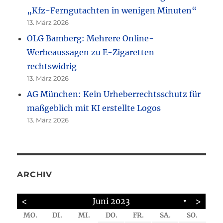
„Kfz-Ferngutachten in wenigen Minuten“
13. März 2026
OLG Bamberg: Mehrere Online-
Werbeaussagen zu E-Zigaretten
rechtswidrig
13. März 2026
AG München: Kein Urheberrechtsschutz für
maßgeblich mit KI erstellte Logos
13. März 2026
ARCHIV
<
>
Juni 2023
▼
MO.
DI.
MI.
DO.
FR.
SA.
SO.