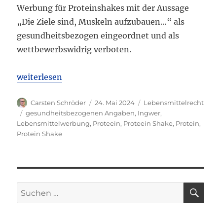
Werbung für Proteinshakes mit der Aussage
„Die Ziele sind, Muskeln aufzubauen…“ als
gesundheitsbezogen eingeordnet und als
wettbewerbswidrig verboten.
„LG Kiel: Werbung für Proteinshakes „Die Ziele s
weiterlesen
Autor
Veröffentlicht
Kategorien
Carsten Schröder
24. Mai 2024
Lebensmittelrecht
am
Schlagwörter
gesundheitsbezogenen Angaben
,
Ingwer
,
Lebensmittelwerbung
,
Proteein
,
Proteein Shake
,
Protein
,
Protein Shake
SU
Suchen
nach: