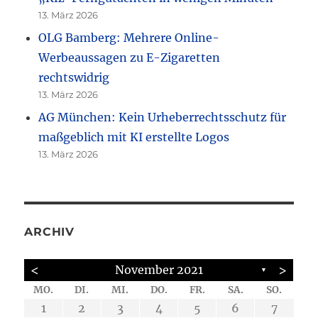
13. März 2026
OLG Bamberg: Mehrere Online-
Werbeaussagen zu E-Zigaretten
rechtswidrig
13. März 2026
AG München: Kein Urheberrechtsschutz für
maßgeblich mit KI erstellte Logos
13. März 2026
ARCHIV
<
>
November 2021
▼
MO.
DI.
MI.
DO.
FR.
SA.
SO.
6
6
6
6
6
2
4
5
4
4
4
2
4
2
5
5
2
7
7
3
1
1
1
2
3
4
5
6
7