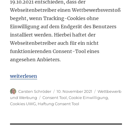
19.10.2021 entschieden, dass der
Webseitenbetreiber einen Wettbewerbsverstoß
begeht, wenn Tracking-Cookies ohne
Einwilligung auf dem Endgerät des Benutzers
installiert werden. Hierbei haftet der
Webseitenbetreiber auch für ein nicht
funktionierenden Consent-Tool eines
angesehen Anbieters.
„LG Frankfurt: Wettbewerbsverstoß bei Tracking-C
weiterlesen
Autor
Veröffentlicht
Kategorien
Carsten Schröder
10. November 2021
Wettbewerb
am
Schlagwörter
und Werbung
Consent Tool
,
Cookie Einwilligung
,
Cookies UWG
,
Haftung Consent Tool