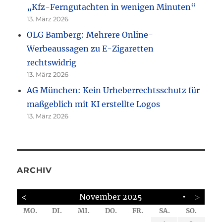
„Kfz-Ferngutachten in wenigen Minuten“
13. März 2026
OLG Bamberg: Mehrere Online-
Werbeaussagen zu E-Zigaretten
rechtswidrig
13. März 2026
AG München: Kein Urheberrechtsschutz für
maßgeblich mit KI erstellte Logos
13. März 2026
ARCHIV
<
>
November 2025
▼
MO.
DI.
MI.
DO.
FR.
SA.
SO.