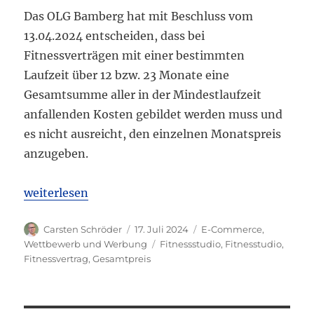
Das OLG Bamberg hat mit Beschluss vom
13.04.2024 entscheiden, dass bei
Fitnessverträgen mit einer bestimmten
Laufzeit über 12 bzw. 23 Monate eine
Gesamtsumme aller in der Mindestlaufzeit
anfallenden Kosten gebildet werden muss und
es nicht ausreicht, den einzelnen Monatspreis
anzugeben.
„OLG Bamberg: Bei Fitnessverträgen muss Gesamtpr
weiterlesen
Autor
Veröffentlicht
Kategorien
Carsten Schröder
17. Juli 2024
E-Commerce
,
am
Schlagwörter
Wettbewerb und Werbung
Fitnessstudio
,
Fitnesstudio
,
Fitnessvertrag
,
Gesamtpreis