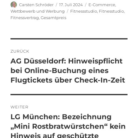
Autor
Veröffentlicht
Kategorien
Carsten Schröder
17. Juli 2024
E-Commerce
,
am
Schlagwörter
Wettbewerb und Werbung
Fitnessstudio
,
Fitnesstudio
,
Fitnessvertrag
,
Gesamtpreis
Beitragsnavigation
ZURÜCK
AG Düsseldorf: Hinweispflicht
Vorheriger
Beitrag:
bei Online-Buchung eines
Flugtickets über Check-In-Zeit
WEITER
LG München: Bezeichnung
Nächster
Beitrag:
„Mini Rostbratwürstchen“ kein
Hinweis auf geschützte