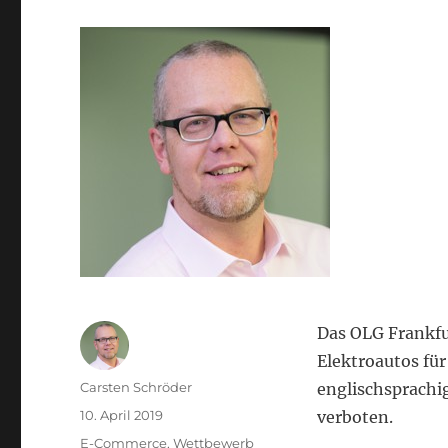
Das OLG Frankfu
Elektroautos für
Autor
Carsten Schröder
englischsprachi
Veröffentlicht
10. April 2019
verboten.
am
Kategorien
E-Commerce
,
Wettbewerb