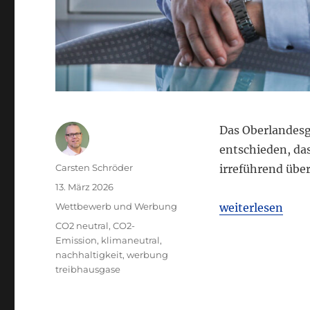
Das Oberlandesg
entschieden, da
Autor
Carsten Schröder
irreführend übe
Veröffentlicht
13. März 2026
am
Kategorien
„OLG Düsseldorf
Wettbewerb und Werbung
weiterlesen
Schlagwörter
CO2 neutral
,
CO2-
Emission
,
klimaneutral
,
nachhaltigkeit
,
werbung
treibhausgase