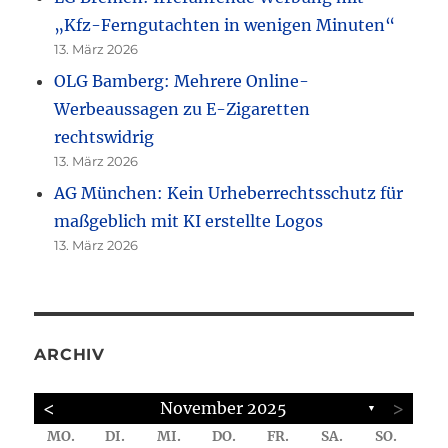
„Kfz-Ferngutachten in wenigen Minuten“
13. März 2026
OLG Bamberg: Mehrere Online-
Werbeaussagen zu E-Zigaretten
rechtswidrig
13. März 2026
AG München: Kein Urheberrechtsschutz für
maßgeblich mit KI erstellte Logos
13. März 2026
ARCHIV
<
>
November 2025
▼
MO.
DI.
MI.
DO.
FR.
SA.
SO.