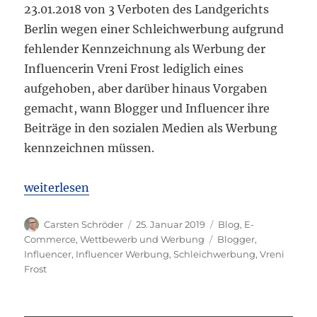
23.01.2018 von 3 Verboten des Landgerichts
Berlin wegen einer Schleichwerbung aufgrund
fehlender Kennzeichnung als Werbung der
Influencerin Vreni Frost lediglich eines
aufgehoben, aber darüber hinaus Vorgaben
gemacht, wann Blogger und Influencer ihre
Beiträge in den sozialen Medien als Werbung
kennzeichnen müssen.
„KG Berlin: Verbot der Instagram-Schleichwerbung
weiterlesen
Autor
Veröffentlicht
Kategorien
Carsten Schröder
25. Januar 2019
Blog
,
E-
am
Schlagwörter
Commerce
,
Wettbewerb und Werbung
Blogger
,
Influencer
,
Influencer Werbung
,
Schleichwerbung
,
Vreni
Frost