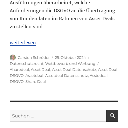
Ausführungen überarbeitet, welche
Anforderungen die DSGVO an die Übertragung
von Kundendaten im Rahmen von Asset Deals
zu stellen sind.
„Neuer DSK-Beschluss zu den DSGVO-Anforderunge
weiterlesen
Autor
Veröffentlicht
Kategorien
Carsten Schröder
25. Oktober 2024
am
Schlagwörter
Datenschutzrecht
,
Wettbewerb und Werbung
Aharedeal
,
Asset Deal
,
Asset Deal Datenschutz
,
Asset Deal
DSGVO
,
Assetdeal
,
Assetdeal Datenschutz
,
Asstedeal
DSGVO
,
Share Deal
SU
Suchen
nach: