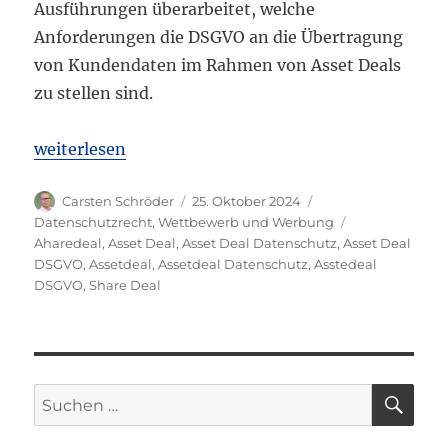
Ausführungen überarbeitet, welche
Anforderungen die DSGVO an die Übertragung
von Kundendaten im Rahmen von Asset Deals
zu stellen sind.
„Neuer DSK-Beschluss zu den DSGVO-Anforderunge
weiterlesen
Autor
Veröffentlicht
Kategorien
Carsten Schröder
25. Oktober 2024
am
Schlagwörter
Datenschutzrecht
,
Wettbewerb und Werbung
Aharedeal
,
Asset Deal
,
Asset Deal Datenschutz
,
Asset Deal
DSGVO
,
Assetdeal
,
Assetdeal Datenschutz
,
Asstedeal
DSGVO
,
Share Deal
SU
Suchen
nach: