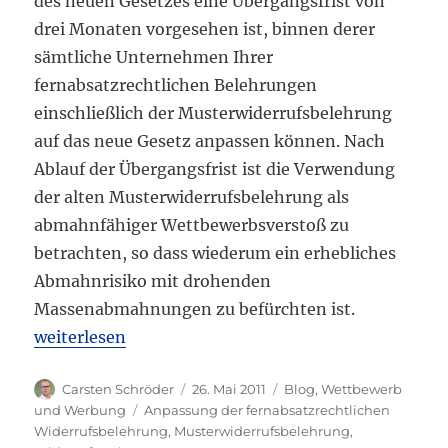
des neuen Gesetzes eine Übergangsfrist von
drei Monaten vorgesehen ist, binnen derer
sämtliche Unternehmen Ihrer
fernabsatzrechtlichen Belehrungen
einschließlich der Musterwiderrufsbelehrung
auf das neue Gesetz anpassen können. Nach
Ablauf der Übergangsfrist ist die Verwendung
der alten Musterwiderrufsbelehrung als
abmahnfähiger Wettbewerbsverstoß zu
betrachten, so dass wiederum ein erhebliches
Abmahnrisiko mit drohenden
Massenabmahnungen zu befürchten ist.
„Erneute Anpassung der fernabsatzrechtlichen Wid
weiterlesen
Autor
Veröffentlicht
Kategorien
Carsten Schröder
26. Mai 2011
Blog
,
Wettbewerb
am
Schlagwörter
und Werbung
Anpassung der fernabsatzrechtlichen
Widerrufsbelehrung
,
Musterwiderrufsbelehrung
,