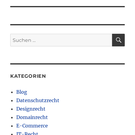
SU
Suchen
nach:
KATEGORIEN
Blog
Datenschutzrecht
Designrecht
Domainrecht
E-Commerce
IT-Recht