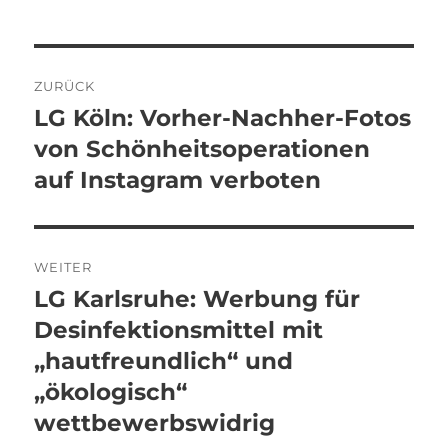
Beitragsnavigation
ZURÜCK
LG Köln: Vorher-Nachher-Fotos
Vorheriger
Beitrag:
von Schönheitsoperationen
auf Instagram verboten
WEITER
LG Karlsruhe: Werbung für
Nächster
Beitrag:
Desinfektionsmittel mit
„hautfreundlich“ und
„ökologisch“
wettbewerbswidrig