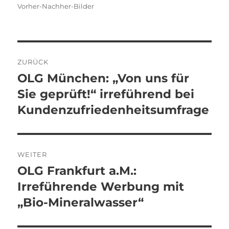
Vorher-Nachher-Bilder
Beitragsnavigation
ZURÜCK
OLG München: „Von uns für
Vorheriger
Beitrag:
Sie geprüft!“ irreführend bei
Kundenzufriedenheitsumfrage
WEITER
OLG Frankfurt a.M.:
Nächster
Beitrag:
Irreführende Werbung mit
„Bio-Mineralwasser“