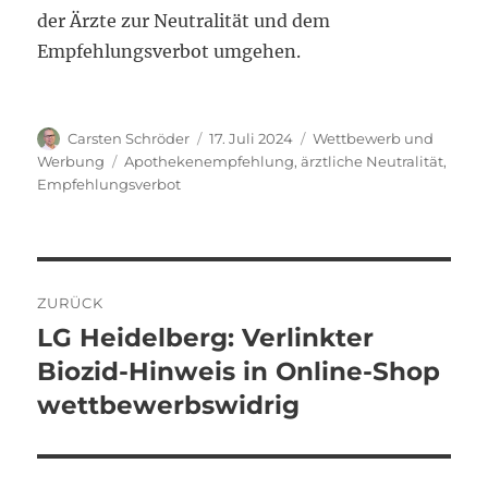
der Ärzte zur Neutralität und dem
Empfehlungsverbot umgehen.
Autor
Veröffentlicht
Kategorien
Carsten Schröder
17. Juli 2024
Wettbewerb und
am
Schlagwörter
Werbung
Apothekenempfehlung
,
ärztliche Neutralität
,
Empfehlungsverbot
Beitragsnavigation
ZURÜCK
LG Heidelberg: Verlinkter
Vorheriger
Beitrag:
Biozid-Hinweis in Online-Shop
wettbewerbswidrig