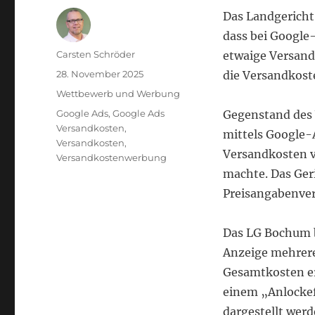
Das Landgericht
dass bei Google
Autor
Carsten Schröder
etwaige Versand
Veröffentlicht
28. November 2025
die Versandkoste
am
Kategorien
Wettbewerb und Werbung
Schlagwörter
Google Ads
,
Google Ads
Gegenstand des 
Versandkosten
,
mittels Google-
Versandkosten
,
Versandkosten v
Versandkostenwerbung
machte. Das Geri
Preisangabenve
Das LG Bochum b
Anzeige mehrere
Gesamtkosten er
einem „Anlockeff
dargestellt werd