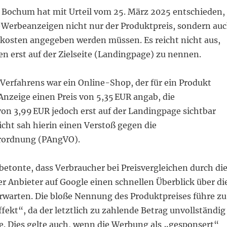
 Bochum hat mit Urteil vom 25. März 2025 entschieden,
-Werbeanzeigen nicht nur der Produktpreis, sondern au
kosten angegeben werden müssen. Es reicht nicht aus,
n erst auf der Zielseite (Landingpage) zu nennen.
Verfahrens war ein Online-Shop, der für ein Produkt
Anzeige einen Preis von 5,35 EUR angab, die
on 3,99 EUR jedoch erst auf der Landingpage sichtbar
cht sah hierin einen Verstoß gegen die
rordnung (PAngVO).
etonte, dass Verbraucher bei Preisvergleichen durch di
r Anbieter auf Google einen schnellen Überblick über di
warten. Die bloße Nennung des Produktpreises führe zu
1
1
1
2
2
2
1
1
1
1
1
2
2
2
2
2
3
3
3
1
1
1
4
2
4
4
2
2
3
3
3
3
3
1
1
1
1
1
5
2
4
2
2
4
5
2
4
2
5
4
4
3
3
3
1
ekt“, da der letztlich zu zahlende Betrag unvollständig
6
6
6
8
5
7
5
5
2
7
8
5
7
5
8
4
2
7
7
3
3
3
9
6
6
6
9
6
6
9
8
7
8
8
4
4
5
8
7
7
8
4
3
3
10
10
10
9
9
9
6
9
9
7
8
7
7
4
7
5
7
5
4
8
8
5
10
10
10
10
10
11
11
11
9
6
6
9
9
6
8
8
8
5
8
8
7
5
12
10
12
12
10
10
11
11
11
11
11
9
9
9
6
9
9
6
7
7
8
7
e. Dies gelte auch, wenn die Werbung als „gesponsert“