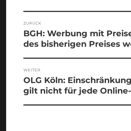
Beitragsnavigation
ZURÜCK
BGH: Werbung mit Preis
Vorheriger
Beitrag:
des bisherigen Preises 
WEITER
OLG Köln: Einschränkung
Nächster
Beitrag:
gilt nicht für jede Onli