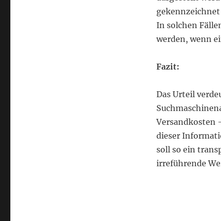
gekennzeichnet s
In solchen Fälle
werden, wenn ein
Fazit:
Das Urteil verde
Suchmaschinenan
Versandkosten –
dieser Informati
soll so ein tran
irreführende We