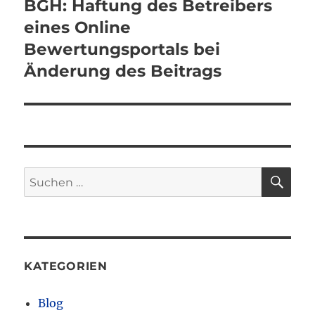
BGH: Haftung des Betreibers
Nächster
Beitrag:
eines Online
Bewertungsportals bei
Änderung des Beitrags
SU
Suchen
nach:
KATEGORIEN
Blog