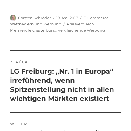
Autor
Veröffentlicht
Kategorien
Carsten Schröder
18. Mai 2017
E-Commerce
,
am
Schlagwörter
Wettbewerb und Werbung
Preisvergleich
,
Preisvergleichswerbung
,
vergleichende Werbung
Beitragsnavigation
ZURÜCK
LG Freiburg: „Nr. 1 in Europa“
Vorheriger
Beitrag:
irreführend, wenn
Spitzenstellung nicht in allen
wichtigen Märkten existiert
WEITER