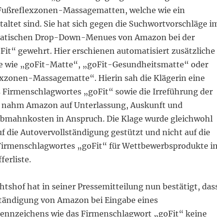
Fußreflexzonen-Massagematten, welche wie ein
taltet sind. Sie hat sich gegen die Suchwortvorschläge i
atischen Drop-Down-Menues von Amazon bei der
Fit“ gewehrt. Hier erschienen automatisiert zusätzliche
e wie „goFit-Matte“, „goFit-Gesundheitsmatte“ oder
xzonen-Massagematte“. Hierin sah die Klägerin eine
s Firmenschlagwortes „goFit“ sowie die Irreführung der
e nahm Amazon auf Unterlassung, Auskunft und
Abmahnkosten in Anspruch. Die Klage wurde gleichwohl
uf die Autovervollständigung gestützt und nicht auf die
Firmenschlagwortes „goFit“ für Wettbewerbsprodukte i
erliste.
tshof hat in seiner Pressemitteilung nun bestätigt, das
1
1
1
2
2
2
1
1
1
1
1
2
2
2
2
2
3
3
3
1
1
1
4
2
4
4
2
2
3
3
3
3
3
1
1
1
1
1
5
2
4
2
2
4
5
2
4
2
5
4
4
3
3
3
1
ständigung von Amazon bei Eingabe eines
6
6
6
8
5
7
5
5
2
7
8
5
7
5
8
4
2
7
7
3
3
3
9
6
6
6
9
6
6
9
8
7
8
8
4
4
5
8
7
7
8
4
3
3
10
10
10
9
9
9
6
9
9
7
8
7
7
4
7
5
7
5
4
8
8
5
10
10
10
10
10
11
11
11
9
6
6
9
9
6
8
8
8
5
8
8
7
5
12
10
12
12
10
10
11
11
11
11
11
9
9
9
6
9
9
6
7
7
8
7
nnzeichens wie das Firmenschlagwort „goFit“ keine