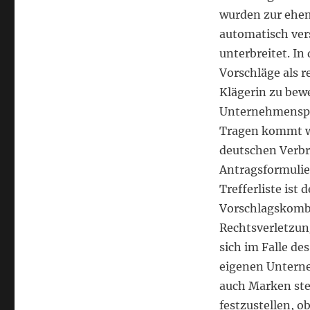
wurden zur ehem
automatisch ver
unterbreitet. In
Vorschläge als 
Klägerin zu bewe
Unternehmensper
Tragen kommt wi
deutschen Verbr
Antragsformulie
Trefferliste ist
Vorschlagskomb
Rechtsverletzun
sich im Falle d
eigenen Untern
auch Marken stet
festzustellen, 