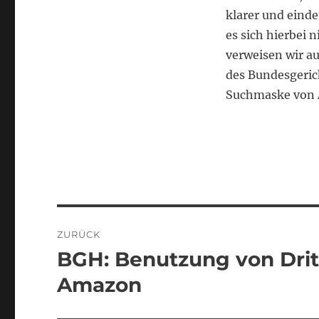
klarer und einde
es sich hierbei 
verweisen wir a
des Bundesgeric
Suchmaske von
Beitragsnavigation
ZURÜCK
BGH: Benutzung von Drit
Vorheriger
Beitrag:
Amazon