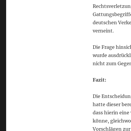
Rechtsverletzun
Gattungsbegriff
deutschen Verke
verneint.
Die Frage hinsic
wurde ausdrückli
nicht zum Gegen
Fazit:
Die Entscheidung
hatte dieser be
dass hierin eine
könne, gleichwoh
Vorschlägen zur 