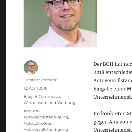
Der BGH hat nach
2018 entschiede
Autor
Carsten Schröder
Autovervollstän
Veröffentlicht
13. April 2018
Eingabe einer M
am
Kategorien
Blog
,
E-Commerce
,
Unternehmenske
Wettbewerb und Werbung
Schlagwörter
Amazon
Im konkreten St
Autovervollständigung
,
gegen Amazon we
Autocomplete
,
Autovervollständigung
Unternehmensken