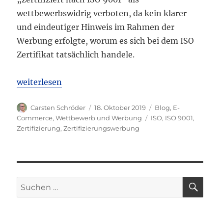
wettbewerbswidrig verboten, da kein klarer
und eindeutiger Hinweis im Rahmen der
Werbung erfolgte, worum es sich bei dem ISO-
Zertifikat tatsächlich handele.
„OLG Düsseldorf: Zertifiziert nach ISO 9001 fordert
weiterlesen
Autor
Veröffentlicht
Kategorien
Carsten Schröder
18. Oktober 2019
Blog
,
E-
am
Schlagwörter
Commerce
,
Wettbewerb und Werbung
ISO
,
ISO 9001
,
Zertifizierung
,
Zertifizierungswerbung
SU
Suchen
nach: