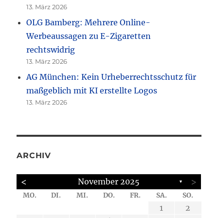
13. März 2026
OLG Bamberg: Mehrere Online-
Werbeaussagen zu E-Zigaretten
rechtswidrig
13. März 2026
AG München: Kein Urheberrechtsschutz für
maßgeblich mit KI erstellte Logos
13. März 2026
ARCHIV
<
>
November 2025
▼
MO.
DI.
MI.
DO.
FR.
SA.
SO.
6
6
6
6
6
4
5
4
4
4
2
4
2
5
5
2
7
7
7
3
1
1
1
2