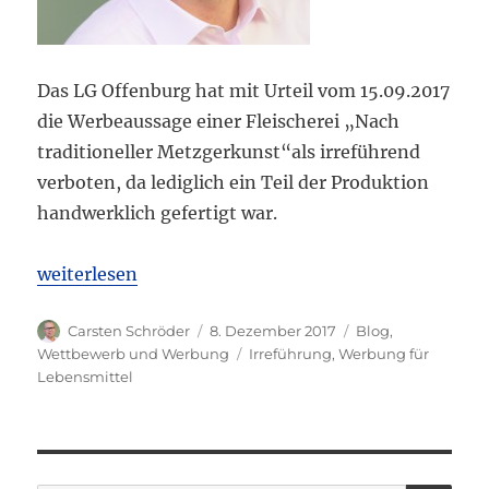
Das LG Offenburg hat mit Urteil vom 15.09.2017
die Werbeaussage einer Fleischerei „Nach
traditioneller Metzgerkunst“als irreführend
verboten, da lediglich ein Teil der Produktion
handwerklich gefertigt war.
„LG Offenburg: Werbung mit „Nach traditioneller M
weiterlesen
Autor
Veröffentlicht
Kategorien
Carsten Schröder
8. Dezember 2017
Blog
,
am
Schlagwörter
Wettbewerb und Werbung
Irreführung
,
Werbung für
Lebensmittel