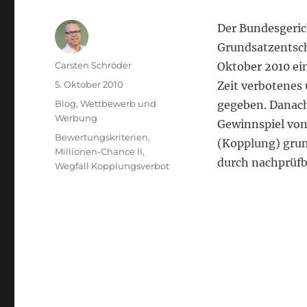
Der Bundesgerich
Grundsatzentsch
Autor
Carsten Schröder
Oktober 2010 ei
Veröffentlicht
5. Oktober 2010
Zeit verbotenes
am
Kategorien
Blog
,
Wettbewerb und
gegeben. Danach
Werbung
Gewinnspiel von
Schlagwörter
Bewertungskriterien
,
(Kopplung) grund
Millionen-Chance II
,
durch nachprüfb
Wegfall Kopplungsverbot