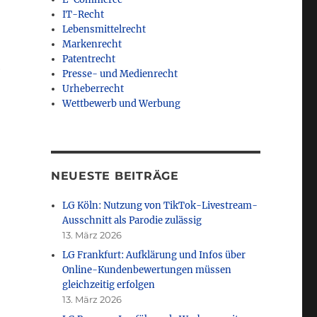
IT-Recht
Lebensmittelrecht
Markenrecht
Patentrecht
e
Presse- und Medienrecht
Urheberrecht
Wettbewerb und Werbung
gsverbot – Inhouse-Veranstaltung zu neuen Bewertungs
NEUESTE BEITRÄGE
LG Köln: Nutzung von TikTok-Livestream-
Ausschnitt als Parodie zulässig
13. März 2026
LG Frankfurt: Aufklärung und Infos über
Online-Kundenbewertungen müssen
gleichzeitig erfolgen
13. März 2026