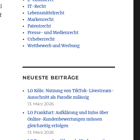
l
IT-Recht
Lebensmittelrecht
f
Markenrecht
Patentrecht
Presse- und Medienrecht
Urheberrecht
Wettbewerb und Werbung
hme durch Warenkauf (k)ein Glücksspiel?“
NEUESTE BEITRÄGE
LG Köln: Nutzung von TikTok-Livestream-
Ausschnitt als Parodie zulässig
13. März 2026
LG Frankfurt: Aufklärung und Infos über
Online-Kundenbewertungen müssen
gleichzeitig erfolgen
13. März 2026