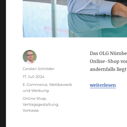
Das OLG Nürnber
Online-Shop vor
Autor
Carsten Schröder
andernfalls lieg
Veröffentlicht
17. Juli 2024
am
Kategorien
„OLG Nürnberg: 
E-Commerce
,
Wettbewerb
weiterlesen
und Werbung
Schlagwörter
Online Shop
,
Vertragsgestaltung
,
Vorkasse