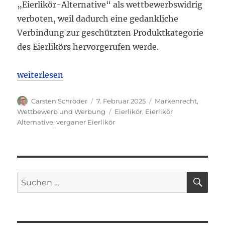
„Eierlikör-Alternative“ als wettbewerbswidrig
verboten, weil dadurch eine gedankliche
Verbindung zur geschützten Produktkategorie
des Eierlikörs hervorgerufen werde.
„LG Hamburg: Werbung für ein veganes Getränk als
weiterlesen
Autor
Veröffentlicht
Kategorien
Carsten Schröder
7. Februar 2025
Markenrecht
,
am
Schlagwörter
Wettbewerb und Werbung
Eierlikör
,
Eierlikör
Alternative
,
verganer Eierlikör
SU
Suchen
nach: