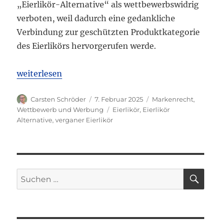
„Eierlikör-Alternative“ als wettbewerbswidrig
verboten, weil dadurch eine gedankliche
Verbindung zur geschützten Produktkategorie
des Eierlikörs hervorgerufen werde.
„LG Hamburg: Werbung für ein veganes Getränk als
weiterlesen
Autor
Veröffentlicht
Kategorien
Carsten Schröder
7. Februar 2025
Markenrecht
,
am
Schlagwörter
Wettbewerb und Werbung
Eierlikör
,
Eierlikör
Alternative
,
verganer Eierlikör
SU
Suchen
nach: