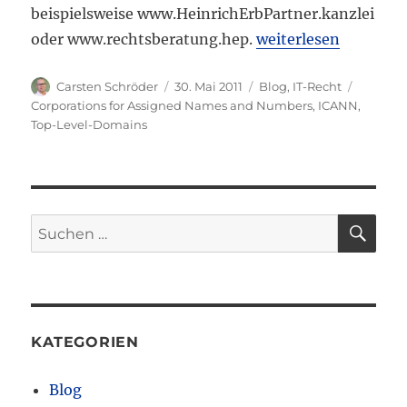
beispielsweise www.HeinrichErbPartner.kanzlei
„Neue Top-Level-D
oder www.rechtsberatung.hep.
weiterlesen
Autor
Veröffentlicht
Kategorien
Schlagw
Carsten Schröder
30. Mai 2011
Blog
,
IT-Recht
am
Corporations for Assigned Names and Numbers
,
ICANN
,
Top-Level-Domains
SU
Suchen
nach:
KATEGORIEN
Blog