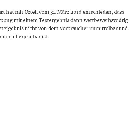
t hat mit Urteil vom 31. März 2016 entschieden, dass
rbung mit einem Testergebnis dann wettbewerbswidrig
estergebnis nicht von dem Verbraucher unmittelbar und
r und überprüfbar ist.
r Fundstellenangabe bei Online-Werbung mit Testerge