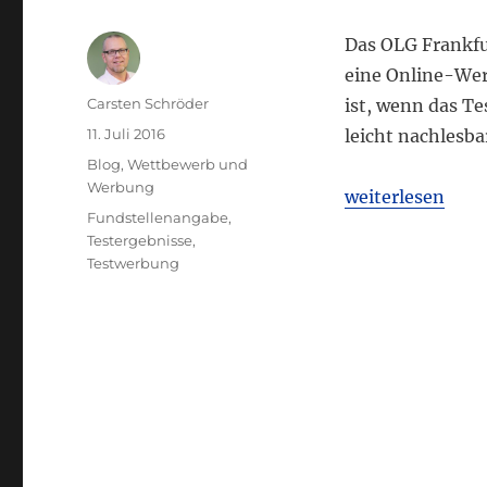
Das OLG Frankfur
eine Online-We
Autor
Carsten Schröder
ist, wenn das T
Veröffentlicht
11. Juli 2016
leicht nachlesba
am
Kategorien
Blog
,
Wettbewerb und
Werbung
„Anforderung zu
weiterlesen
Schlagwörter
Fundstellenangabe
,
Testergebnisse
,
Testwerbung