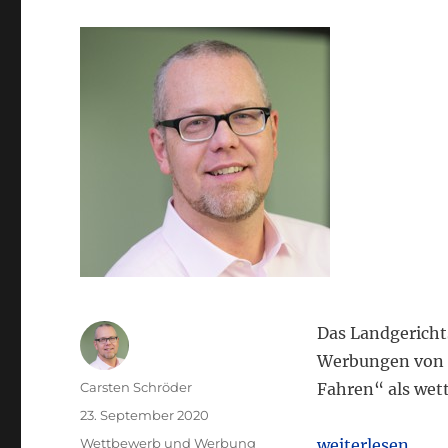
Das Landgericht
Werbungen von 
Autor
Carsten Schröder
Fahren“ als wet
Veröffentlicht
23. September 2020
am
Kategorien
„LG München: T
Wettbewerb und Werbung
weiterlesen