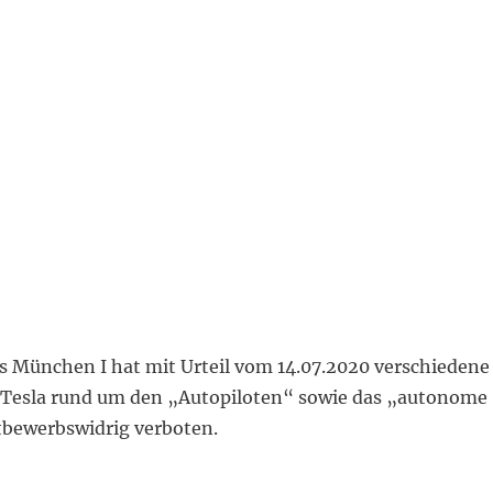
s München I hat mit Urteil vom 14.07.2020 verschiedene
Tesla rund um den „Autopiloten“ sowie das „autonome
tbewerbswidrig verboten.
esla-Werbung mit Autopilot und für autonomes Fahren