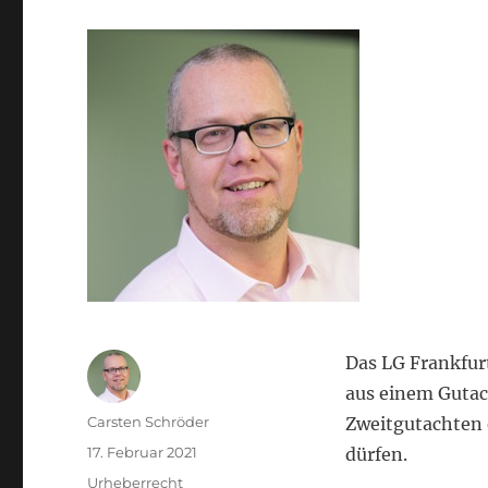
Das LG Frankfur
aus einem Gutac
Autor
Carsten Schröder
Zweitgutachten
Veröffentlicht
17. Februar 2021
dürfen.
am
Kategorien
Urheberrecht