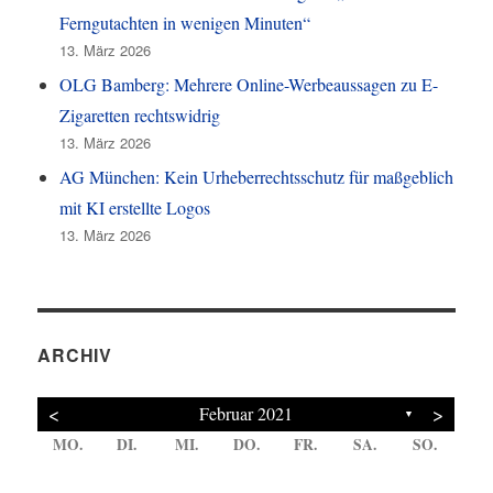
Ferngutachten in wenigen Minuten“
13. März 2026
OLG Bamberg: Mehrere Online-Werbeaussagen zu E-
Zigaretten rechtswidrig
13. März 2026
AG München: Kein Urheberrechtsschutz für maßgeblich
mit KI erstellte Logos
13. März 2026
ARCHIV
<
>
Februar 2021
▼
MO.
DI.
MI.
DO.
FR.
SA.
SO.
2
7
4
6
5
4
4
1
6
7
4
6
2
4
7
2
3
1
6
5
5
6
2