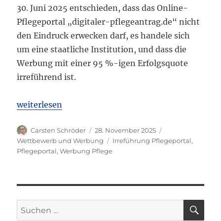
30. Juni 2025 entschieden, dass das Online-
Pflegeportal „digitaler-pflegeantrag.de“ nicht
den Eindruck erwecken darf, es handele sich
um eine staatliche Institution, und dass die
Werbung mit einer 95 %-igen Erfolgsquote
irreführend ist.
„LG München I: Irreführende Gestaltung und Erfolg
weiterlesen
Autor
Veröffentlicht
Kategorien
Carsten Schröder
28. November 2025
am
Schlagwörter
Wettbewerb und Werbung
Irreführung Pflegeportal
,
Pflegeportal
,
Werbung Pflege
SU
Suchen
nach: