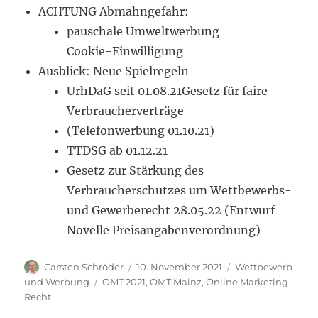
ACHTUNG Abmahngefahr:
pauschale Umweltwerbung
Cookie-Einwilligung
Ausblick: Neue Spielregeln
UrhDaG seit 01.08.21Gesetz für faire
Verbraucherverträge
(Telefonwerbung 01.10.21)
TTDSG ab 01.12.21
Gesetz zur Stärkung des
Verbraucherschutzes um Wettbewerbs-
und Gewerberecht 28.05.22 (Entwurf
Novelle Preisangabenverordnung)
Autor
Veröffentlicht
Kategorien
Carsten Schröder
10. November 2021
Wettbewerb
am
Schlagwörter
und Werbung
OMT 2021
,
OMT Mainz
,
Online Marketing
Recht