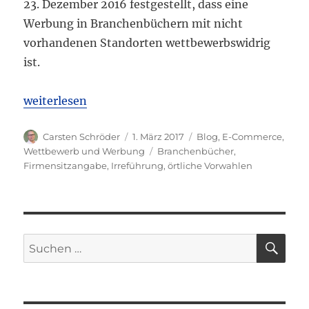
23. Dezember 2016 festgestellt, dass eine
Werbung in Branchenbüchern mit nicht
vorhandenen Standorten wettbewerbswidrig
ist.
„OLG Köln: Werbung mit nicht vorhandenem Firme
weiterlesen
Autor
Veröffentlicht
Kategorien
Carsten Schröder
1. März 2017
Blog
,
E-Commerce
,
am
Schlagwörter
Wettbewerb und Werbung
Branchenbücher
,
Firmensitzangabe
,
Irreführung
,
örtliche Vorwahlen
SU
Suchen
nach: