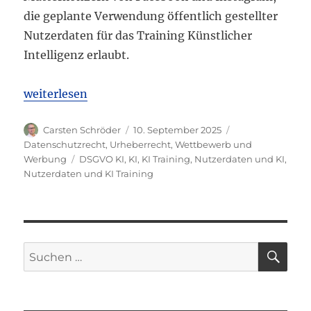
die geplante Verwendung öffentlich gestellter
Nutzerdaten für das Training Künstlicher
Intelligenz erlaubt.
„OLG Köln: Meta darf mit Nutzerdaten KI trainiere
weiterlesen
Autor
Veröffentlicht
Kategorien
Carsten Schröder
10. September 2025
am
Datenschutzrecht
,
Urheberrecht
,
Wettbewerb und
Schlagwörter
Werbung
DSGVO KI
,
KI
,
KI Training
,
Nutzerdaten und KI
,
Nutzerdaten und KI Training
SU
Suchen
nach: