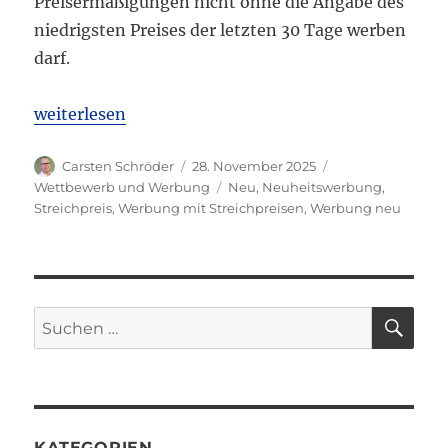
Preisermäßigungen nicht ohne die Angabe des
niedrigsten Preises der letzten 30 Tage werben
darf.
„LG Bochum: Irreführende Online-Werbung mit Str
weiterlesen
Autor
Veröffentlicht
Kategorien
Carsten Schröder
28. November 2025
am
Schlagwörter
Wettbewerb und Werbung
Neu
,
Neuheitswerbung
,
Streichpreis
,
Werbung mit Streichpreisen
,
Werbung neu
SU
Suchen
nach:
KATEGORIEN