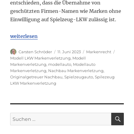
entschieden, dass die Übernahme von
geschützten Firmen-Namen wie Marken ohne
Einwilligung auf Spielzeug-LKW zulässig ist.
„BGH: Übernahme von Firmen-Namen auf Spielzeug
weiterlesen
Autor
Veröffentlicht
Kategorien
Schlagwö
Carsten Schröder
11. Juni 2023
Markenrecht
am
Modell LKW Markenverletzung
,
Modell
Markenverletzung
,
modellauto
,
Modellauto
Markenverletzung
,
Nachbau Markenverletzung
,
Originalgetreuer Nachbau
,
Spielzeugauto
,
Spilezeug
LKW Markenverletzung
SU
Suchen
nach: