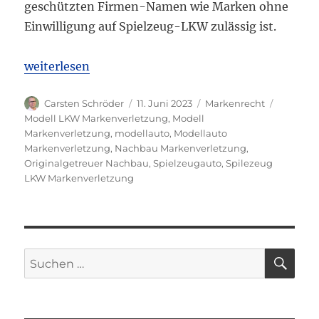
geschützten Firmen-Namen wie Marken ohne
Einwilligung auf Spielzeug-LKW zulässig ist.
„BGH: Übernahme von Firmen-Namen auf Spielzeug
weiterlesen
Autor
Veröffentlicht
Kategorien
Schlagwö
Carsten Schröder
11. Juni 2023
Markenrecht
am
Modell LKW Markenverletzung
,
Modell
Markenverletzung
,
modellauto
,
Modellauto
Markenverletzung
,
Nachbau Markenverletzung
,
Originalgetreuer Nachbau
,
Spielzeugauto
,
Spilezeug
LKW Markenverletzung
SU
Suchen
nach: