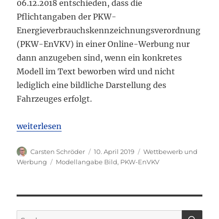
06.12.2018 entschieden, dass die
Pflichtangaben der PKW-
Energieverbrauchskennzeichnungsverordnung
(PKW-EnVKV) in einer Online-Werbung nur
dann anzugeben sind, wenn ein konkretes
Modell im Text beworben wird und nicht
lediglich eine bildliche Darstellung des
Fahrzeuges erfolgt.
„OLG Frankfurt: PKW EnVKV-Pflichtangaben nicht be
weiterlesen
Autor
Veröffentlicht
Kategorien
Carsten Schröder
10. April 2019
Wettbewerb und
am
Schlagwörter
Werbung
Modellangabe Bild
,
PKW-EnVKV
SU
Suchen