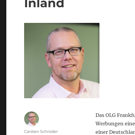
Inland
Das OLG Frankfu
Werbungen eine
Autor
Carsten Schröder
einer Deutschla