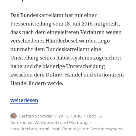
Das Bundeskartellamt hat mit einer
Pressemitteilung vom 18. Juli 2016 mitgeteilt,
dass nach dem eingeleiteten Verfahren wegen
verschiedener Händlerbeschwerden Lego
nunmehr dem Bundeskartellamt eine
Umstellung seines Rabattsystems zugesichert
habe und die bisherige Unterscheidung
zwischen dem Online-Handel und stationärem
Handel ändern werde.
„Lego muss Rabattsystem anpassen“
weiterlesen
Autor
Veröffentlicht
Kategorien
Carsten Schröder
29. Juli 2016
Blog
,
E-
am
Schlagwörter
Commerce
,
Wettbewerb und Werbung
kartellrechtsverstoß
,
lego
,
Rabattsystem
,
Vertriebssystem