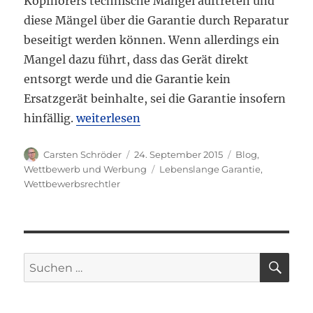
Kopfhörers technische Mängel auftreten und
diese Mängel über die Garantie durch Reparatur
beseitigt werden können. Wenn allerdings ein
Mangel dazu führt, dass das Gerät direkt
entsorgt werde und die Garantie kein
Ersatzgerät beinhalte, sei die Garantie insofern
„Lebenslange Garantie für niedrigpreisig
hinfällig.
weiterlesen
Autor
Veröffentlicht
Kategorien
Carsten Schröder
24. September 2015
Blog
,
am
Schlagwörter
Wettbewerb und Werbung
Lebenslange Garantie
,
Wettbewerbsrechtler
SU
Suchen
nach: