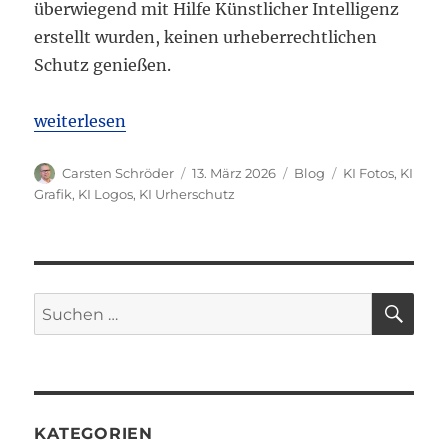
überwiegend mit Hilfe Künstlicher Intelligenz
erstellt wurden, keinen urheberrechtlichen
Schutz genießen.
„AG München: Kein Urheberrechtsschutz für maßgebl
weiterlesen
Autor
Veröffentlicht
Kategorien
Schlagwörter
Carsten Schröder
13. März 2026
Blog
KI Fotos
,
KI
am
Grafik
,
KI Logos
,
KI Urherschutz
SU
Suchen
nach:
KATEGORIEN