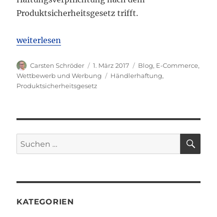
Produktsicherheitsgesetz trifft.
„BGH: Händler haftet für Verstöße gegen Produktsi
weiterlesen
Autor
Veröffentlicht
Kategorien
Carsten Schröder
1. März 2017
Blog
,
E-Commerce
,
am
Schlagwörter
Wettbewerb und Werbung
Händlerhaftung
,
Produktsicherheitsgesetz
SU
Suchen
nach:
KATEGORIEN