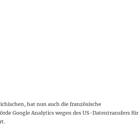
ichischen, hat nun auch die französische
rde Google Analytics wegen des US-Datentransfers für
rt.
s ist tot – es lebe Google Analytics GA4! Und wo bleibt 