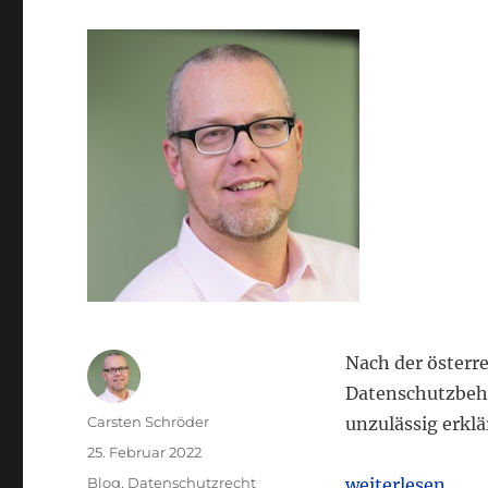
Nach der österre
Datenschutzbehö
Autor
Carsten Schröder
unzulässig erklä
Veröffentlicht
25. Februar 2022
am
Kategorien
„Google Analytic
Blog
,
Datenschutzrecht
weiterlesen