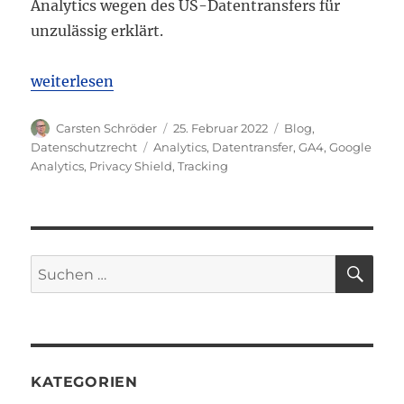
Analytics wegen des US-Datentransfers für
unzulässig erklärt.
„Google Analytics ist tot – es lebe Google Analytics
weiterlesen
Autor
Veröffentlicht
Kategorien
Carsten Schröder
25. Februar 2022
Blog
,
am
Schlagwörter
Datenschutzrecht
Analytics
,
Datentransfer
,
GA4
,
Google
Analytics
,
Privacy Shield
,
Tracking
SU
Suchen
nach:
KATEGORIEN