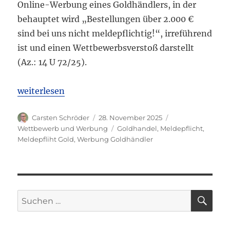
Online-Werbung eines Goldhändlers, in der
behauptet wird „Bestellungen über 2.000 €
sind bei uns nicht meldepflichtig!“, irreführend
ist und einen Wettbewerbsverstoß darstellt
(Az.: 14 U 72/25).
„OLG Karlsruhe: Irreführende Online-Werbung eine
weiterlesen
Autor
Veröffentlicht
Kategorien
Carsten Schröder
28. November 2025
am
Schlagwörter
Wettbewerb und Werbung
Goldhandel
,
Meldepflicht
,
Meldepfliht Gold
,
Werbung Goldhändler
SU
Suchen
nach: